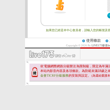
如果您已經是本中心會員者，請輸入您的帳號及密
使用條款
Copyright © 2026 By
LIVE173影
依'電腦網際網路分級辦法'為限制級，限定為年滿
1
本站內影音內容及各項條款。為防範未滿
18
歲之
金會TICRF分級服務
的安裝與設定。
(為還給愛護