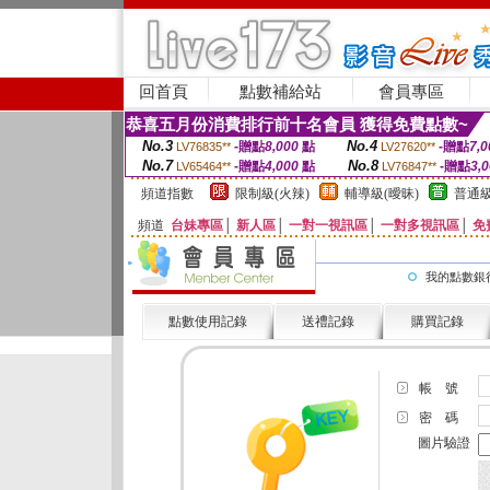
回首頁
點數補給站
會員專區
恭喜五月份消費排行前十名會員 獲得免費點數~
No.3
No.4
-贈點
8,000
點
-贈點
7,0
LV76835**
LV27620**
No.7
No.8
-贈點
4,000
點
-贈點
3,
LV65464**
LV76847**
頻道指數
限制級(火辣)
輔導級(曖昧)
普通級
頻道
台妹專區
│
新人區
│
一對一視訊區
│
一對多視訊區
│
免
我的點數銀
點數使用記錄
送禮記錄
購買記錄
帳 號
密 碼
圖片驗證