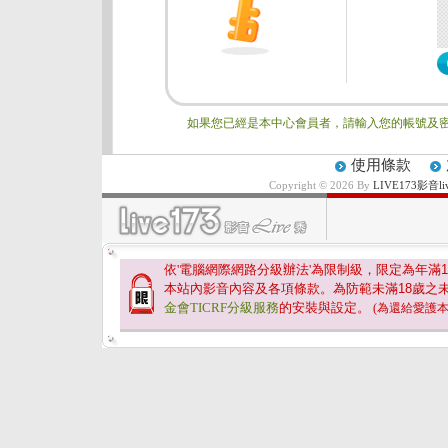
如果您已經是本中心會員者，請輸入您的帳號及密
使用條款
Copyright © 2026 By
LIVE173影
依'電腦網際網路分級辦法'為限制級，限定為年滿
1
本站內影音內容及各項條款。為防範未滿
18
歲之
金會TICRF分級服務
的安裝與設定。
(為還給愛護