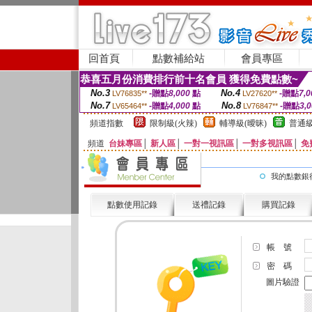
回首頁
點數補給站
會員專區
恭喜五月份消費排行前十名會員 獲得免費點數~
No.3
No.4
-贈點
8,000
點
-贈點
7,0
LV76835**
LV27620**
No.7
No.8
-贈點
4,000
點
-贈點
3,
LV65464**
LV76847**
頻道指數
限制級(火辣)
輔導級(曖昧)
普通級
頻道
台妹專區
│
新人區
│
一對一視訊區
│
一對多視訊區
│
免
我的點數銀
點數使用記錄
送禮記錄
購買記錄
帳 號
密 碼
圖片驗證