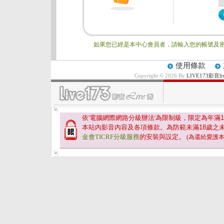
如果您已經是本中心會員者，請輸入您的帳號及密
使用條款
Copyright © 2026 By
LIVE173影
依'電腦網際網路分級辦法'為限制級，限定為年滿
1
本站內影音內容及各項條款。為防範未滿
18
歲之
金會TICRF分級服務
的安裝與設定。
(為還給愛護