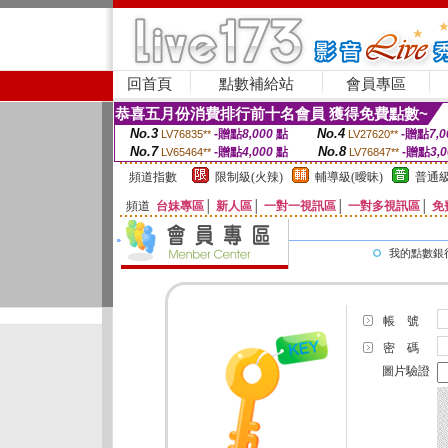
回首頁
點數補給站
會員專區
恭喜五月份消費排行前十名會員 獲得免費點數~
No.3
No.4
-贈點
8,000
點
-贈點
7,0
LV76835**
LV27620**
No.7
No.8
-贈點
4,000
點
-贈點
3,
LV65464**
LV76847**
頻道指數
限制級(火辣)
輔導級(曖昧)
普通級
頻道
台妹專區
│
新人區
│
一對一視訊區
│
一對多視訊區
│
免
我的點數銀
帳 號
密 碼
圖片驗證