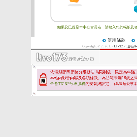
如果您已經是本中心會員者，請輸入您的帳號及密
使用條款
Copyright © 2026 By
LIVE173影
依'電腦網際網路分級辦法'為限制級，限定為年滿
1
本站內影音內容及各項條款。為防範未滿
18
歲之
金會TICRF分級服務
的安裝與設定。
(為還給愛護