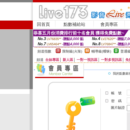
回首頁
點數補給站
會員專區
恭喜五月份消費排行前十名會員 獲得免費點數~
No.3
No.4
-贈點
8,000
點
-贈點
7,0
LV76835**
LV27620**
No.7
No.8
-贈點
4,000
點
-贈點
3,
LV65464**
LV76847**
頻道指數
限制級(火辣)
輔導級(曖昧)
普通級
頻道
台妹專區
│
新人區
│
一對一視訊區
│
一對多視訊區
│
免
我的點數銀
帳 號
密 碼
圖片驗證