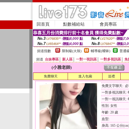
回首頁
點數補給站
會員專區
恭喜五月份消費排行前十名會員 獲得免費點數~
No.3
No.4
-贈點
8,000
點
-贈點
7,0
LV76835**
LV27620**
No.7
No.8
-贈點
4,000
點
-贈點
3,
LV65464**
LV76847**
頻道指數
限制級(火辣)
輔導級(曖昧)
普通級
頻道
台妹專區
│
新人區
│
一對一視訊區
│
一對多視訊區
│
免
(小雅老師)
免費聊天
進入包廂
送禮
免費文字聊天: 
一對多視訊聊天: 每
一對一視訊聊天: 每
性別: 女性
年齡: 20 歲
血型:
身高: 165 公分(cm