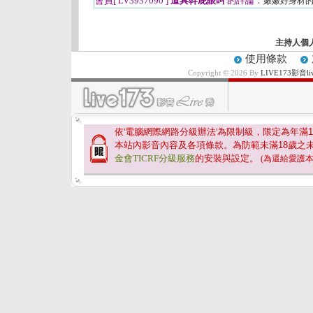
會員[ LV3937090 ]
道具幹屁眼叫
的評論：
嫩嫩好身材的
主持人個
使用條款
Copyright © 2026 By
LIVE173影
依'電腦網際網路分級辦法'為限制級，限定為年滿
1
本站內影音內容及各項條款。為防範未滿
18
歲之
金會TICRF分級服務
的安裝與設定。
(為還給愛護