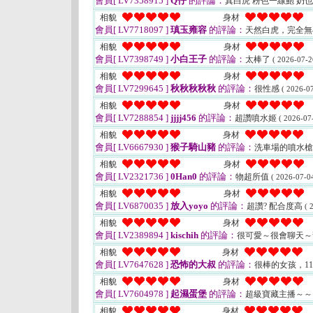
會員[ LV7358915 ]
Q仔
的評論：
真白虎 粉色一線鮑 奶
相貌
身材
會員[ LV7718097 ]
瑱玉雍容
的評論：
天然白虎，完全無
相貌
身材
會員[ LV7398749 ]
小白王子
的評論：
太棒了
( 2026-07-2
相貌
身材
會員[ LV7299645 ]
秋秋秋秋秋
的評論：
很性感
( 2026-07
相貌
身材
會員[ LV7288854 ]
jjjj456
的評論：
超讚噴水姬
( 2026-07
相貌
身材
會員[ LV6667930 ]
猴子騎山豬
的評論：
洗車場的噴水槍
相貌
身材
會員[ LV2321736 ]
0Han0
的評論：
物超所值
( 2026-07-04
相貌
身材
會員[ LV6870035 ]
放入yoyo
的評論：
超讚? 配合度高
( 
相貌
身材
會員[ LV2389894 ]
kischih
的評論：
很可愛～很會聊天
相貌
身材
會員[ LV7647628 ]
恐怖的大叔
的評論：
很棒的女孩，1
相貌
身材
會員[ LV7604978 ]
起濕蛋堡
的評論：
超級寶藏主播～
相貌
身材