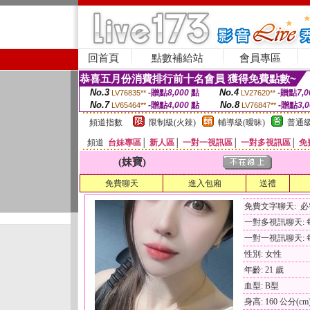
回首頁
點數補給站
會員專區
恭喜五月份消費排行前十名會員 獲得免費點數~
No.3
No.4
-贈點
8,000
點
-贈點
7,0
LV76835**
LV27620**
No.7
No.8
-贈點
4,000
點
-贈點
3,
LV65464**
LV76847**
頻道指數
限制級(火辣)
輔導級(曖昧)
普通級
頻道
台妹專區
│
新人區
│
一對一視訊區
│
一對多視訊區
│
免
(妹寶)
免費聊天
進入包廂
送禮
免費文字聊天: 
一對多視訊聊天: 每
一對一視訊聊天: 每
性別: 女性
年齡: 21 歲
血型: B型
身高: 160 公分(cm