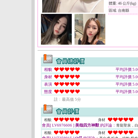
體重: 46 公斤(kg)
區域: 台南縣
相貌
平均評價 5.0
身材
平均評價 5.0
表演
平均評價 5.0
態度
平均評價 5.0
註﹕最高值 5分
相貌
身材
會員[ LV6976606 ]
美哉四方神獸
的評論：
青龍聖泉，
相貌
身材