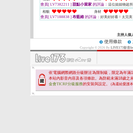
會員[ LV7382211 ]
甜點小當家
的評論：
這位姐姐物超所
相貌
身材
會員[ LV7188838 ]
布藍維
的評論：
好美好好看！太完
主持人個
使用條款
Copyright © 2026 By
LIVE173影
依'電腦網際網路分級辦法'為限制級，限定為年滿
1
本站內影音內容及各項條款。為防範未滿
18
歲之
金會TICRF分級服務
的安裝與設定。
(為還給愛護