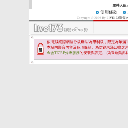
主持人個
使用條款
Copyright © 2026 By
LIVE173影
依'電腦網際網路分級辦法'為限制級，限定為年滿
1
本站內影音內容及各項條款。為防範未滿
18
歲之
金會TICRF分級服務
的安裝與設定。
(為還給愛護