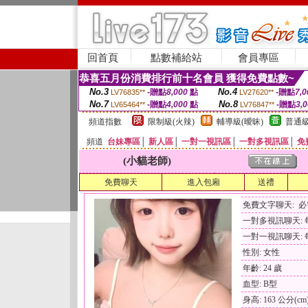
回首頁
點數補給站
會員專區
恭喜五月份消費排行前十名會員 獲得免費點數~
No.3
No.4
-贈點
8,000
點
-贈點
7,0
LV76835**
LV27620**
No.7
No.8
-贈點
4,000
點
-贈點
3,
LV65464**
LV76847**
頻道指數
限制級(火辣)
輔導級(曖昧)
普通級
頻道
台妹專區
│
新人區
│
一對一視訊區
│
一對多視訊區
│
免
(小貓老師)
免費聊天
進入包廂
送禮
免費文字聊天: 
一對多視訊聊天: 每
一對一視訊聊天: 每
性別: 女性
年齡: 24 歲
血型: B型
身高: 163 公分(cm