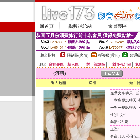
回首頁
點數補給站
會員專區
恭喜五月份消費排行前十名會員 獲得免費點數~
No.3
No.4
-贈點
8,000
點
-贈點
7,0
LV76835**
LV27620**
No.7
No.8
-贈點
4,000
點
-贈點
3,
LV65464**
LV76847**
頻道指數
限制級(火辣)
輔導級(曖昧)
普通級
頻道
台妹專區
│
新人區
│
一對一視訊區
│
一對多視訊區
│
免
(淇琪)
進入包廂
送禮
給主
免費文字聊天: 
一對多視訊聊天: 每
一對一視訊聊天: 
性別: 女性
年齡: 26 歲
血型:
身高: 158 公分(cm