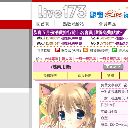
回首頁
點數補給站
會員專區
恭喜五月份消費排行前十名會員 獲得免費點數~
No.3
No.4
-贈點
8,000
點
-贈點
7,0
LV76835**
LV27620**
No.7
No.8
-贈點
4,000
點
-贈點
3,
LV65464**
LV76847**
頻道指數
限制級(火辣)
輔導級(曖昧)
普通級
頻道
台妹專區
│
新人區
│
一對一視訊區
│
一對多視訊區
│
免
(越南用擔)
免費聊天
進入包廂
送禮
免費文字聊天: 
一對多視訊聊天: 每
一對一視訊聊天: 每
性別: 女性
年齡: 24 歲
血型:
身高: 150 公分(cm