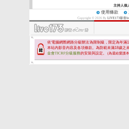
主持人個
使用條款
Copyright © 2026 By
LIVE173影
依'電腦網際網路分級辦法'為限制級，限定為年滿
1
本站內影音內容及各項條款。為防範未滿
18
歲之
金會TICRF分級服務
的安裝與設定。
(為還給愛護