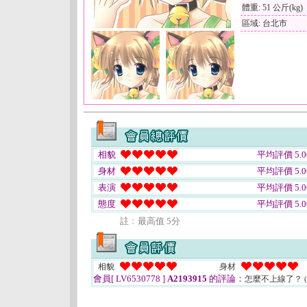
體重: 51 公斤(kg)
區域: 台北市
相貌
平均評價 5.0
身材
平均評價 5.0
表演
平均評價 5.0
態度
平均評價 5.0
註﹕最高值 5分
相貌
身材
會員[ LV6530778 ]
A2193915
的評論：
怎麼不上線了？