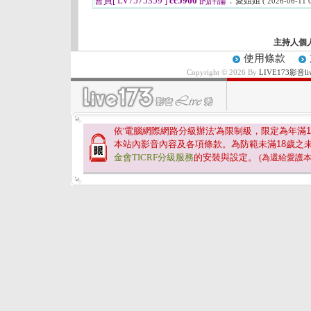
會員[ LV7575359 ]
cc5966
的評論：
愛姐姐
( 2026-06-11 0
主持人個
使用條款
Copyright © 2026 By
LIVE173影
依'電腦網際網路分級辦法'為限制級，限定為年滿
1
本站內影音內容及各項條款。為防範未滿
18
歲之
金會TICRF分級服務
的安裝與設定。
(為還給愛護