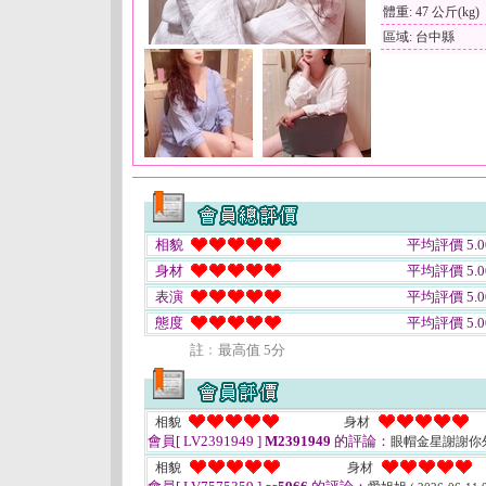
體重: 47 公斤(kg)
區域: 台中縣
相貌
平均評價 5.0
身材
平均評價 5.0
表演
平均評價 5.0
態度
平均評價 5.0
註﹕最高值 5分
相貌
身材
會員[ LV2391949 ]
M2391949
的評論：
眼帽金星謝謝你
相貌
身材