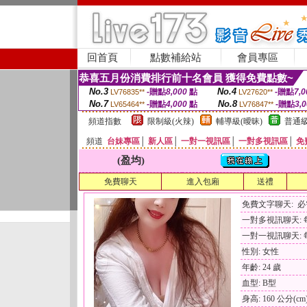
回首頁
點數補給站
會員專區
恭喜五月份消費排行前十名會員 獲得免費點數~
No.3
No.4
-贈點
8,000
點
-贈點
7,0
LV76835**
LV27620**
No.7
No.8
-贈點
4,000
點
-贈點
3,
LV65464**
LV76847**
頻道指數
限制級(火辣)
輔導級(曖昧)
普通級
頻道
台妹專區
│
新人區
│
一對一視訊區
│
一對多視訊區
│
免
(盈均)
免費聊天
進入包廂
送禮
免費文字聊天: 
一對多視訊聊天: 每
一對一視訊聊天: 每
性別: 女性
年齡: 24 歲
血型: B型
身高: 160 公分(cm